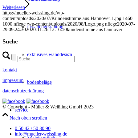
Weiterlesen
https://mueller-weissling.de/wp-
content/uploads/2020/07/Kundenstimme-aus-Hannover-1.jpg
1460
1000
nfiege
/wp-content/uploads/2020/08/Logo.png
nfiege
2020-07-
fassadengestaltung
29 09:24:30
2020-11-26 12:16:50
kundenstimme aus hannover
Suche
exklusives wanddesign
kontakt
impressum
bodenbeläge
datenschutzerklärung
© Copyright - Müller & Weißling GmbH 2023
service
Nach oben scrollen
0 50 42 / 50 80 90
info@mueller-weissling.de
33 gute gründe