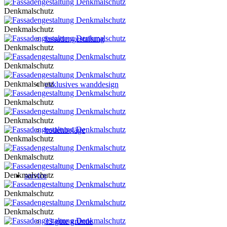
Denkmalschutz
Denkmalschutz
fassadengestaltung
Denkmalschutz
Denkmalschutz
Denkmalschutz
exklusives wanddesign
Denkmalschutz
Denkmalschutz
bodenbeläge
Denkmalschutz
Denkmalschutz
Denkmalschutz
service
Denkmalschutz
Denkmalschutz
33 gute gründe