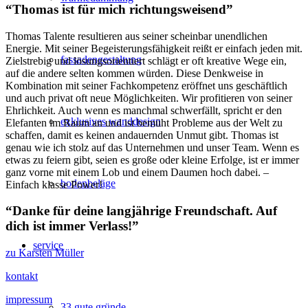
“Thomas ist für mich richtungsweisend”
Thomas Talente resultieren aus seiner scheinbar unendlichen
Energie. Mit seiner Begeisterungsfähigkeit reißt er einfach jeden mit.
fassadengestaltung
Zielstrebig und lösungsorientiert schlägt er oft kreative Wege ein,
auf die andere selten kommen würden. Diese Denkweise in
Kombination mit seiner Fachkompetenz eröffnet uns geschäftlich
und auch privat oft neue Möglichkeiten. Wir profitieren von seiner
Ehrlichkeit. Auch wenn es manchmal schwerfällt, spricht er den
exklusives wanddesign
Elefanten im Raum an und ist bemüht Probleme aus der Welt zu
schaffen, damit es keinen andauernden Unmut gibt. Thomas ist
genau wie ich stolz auf das Unternehmen und unser Team. Wenn es
etwas zu feiern gibt, seien es große oder kleine Erfolge, ist er immer
ganz vorne mit einem Lob und einem Daumen hoch dabei. –
bodenbeläge
Einfach klasse Power!
“Danke für deine langjährige Freundschaft. Auf
dich ist immer Verlass!”
service
zu Karsten Müller
kontakt
impressum
33 gute gründe