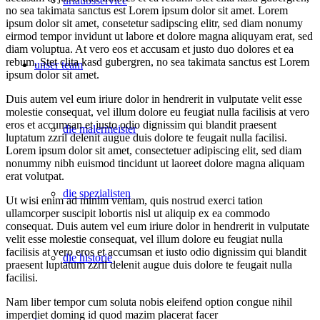
urlaubsservice
no sea takimata sanctus est Lorem ipsum dolor sit amet. Lorem
ipsum dolor sit amet, consetetur sadipscing elitr, sed diam nonumy
eirmod tempor invidunt ut labore et dolore magna aliquyam erat, sed
diam voluptua. At vero eos et accusam et justo duo dolores et ea
rebum. Stet clita kasd gubergren, no sea takimata sanctus est Lorem
unser team
ipsum dolor sit amet.
Duis autem vel eum iriure dolor in hendrerit in vulputate velit esse
molestie consequat, vel illum dolore eu feugiat nulla facilisis at vero
eros et accumsan et iusto odio dignissim qui blandit praesent
die malermeister
luptatum zzril delenit augue duis dolore te feugait nulla facilisi.
Lorem ipsum dolor sit amet, consectetuer adipiscing elit, sed diam
nonummy nibh euismod tincidunt ut laoreet dolore magna aliquam
erat volutpat.
die spezialisten
Ut wisi enim ad minim veniam, quis nostrud exerci tation
ullamcorper suscipit lobortis nisl ut aliquip ex ea commodo
consequat. Duis autem vel eum iriure dolor in hendrerit in vulputate
velit esse molestie consequat, vel illum dolore eu feugiat nulla
facilisis at vero eros et accumsan et iusto odio dignissim qui blandit
die historie
praesent luptatum zzril delenit augue duis dolore te feugait nulla
facilisi.
Nam liber tempor cum soluta nobis eleifend option congue nihil
imperdiet doming id quod mazim placerat facer